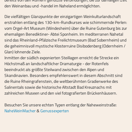
bereits von den Römern genutzte Verbindungen, die zur damaligen Zeit
den Weinanbau und -handel im Naheland ermöglichten.
Die vielfältigen Glanzpunkte der einzigartigen Weinkulturlandschaft
erstrahlen entlang des 130-km-Rundkurses wie schimmernde Perlen:
vom Orgel-Art Museum (Windesheim) über die Ruine Gutenburg bis zur
ehemaligen Benediktiner- Abtei Sponheim. Im mediterranen Nahetal
sind das Rheinland-Pfälzische Freilichtmuseum (Bad Sobernheim) und
die geheimnisvoll mystische Klosterruine Disibodenberg (Odernheim /
Glan) lohnende Ziele.
Inmitten der südlich exponierten Steillagen erreicht die Strecke ein
Höchstmaß an landschaftlicher Dramaturgie - der Rotenfels
beeindruckt als größte Steilwand zwischen den Alpen und
Skandinavien. Besonders empfehlenswert in diesem Abschnitt sind
die Ruine Rheingrafenstein, die weltberühmten Gradierwerke des
Salinentals sowie die historische Altstadt Bad Kreuznachs mit
zahlreichen Museen und den viel fotografierten Brückenhäusern.
Besuchen Sie unsere echten Typen entlang der Naheweinstraße:
NaheWeinMacher
&
Genussexperten