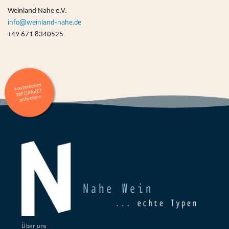
Weinland Nahe e.V.
info@weinland-nahe.de
+49 671 8340525
kostenloses
INFOPAKET
anfordern
Über uns